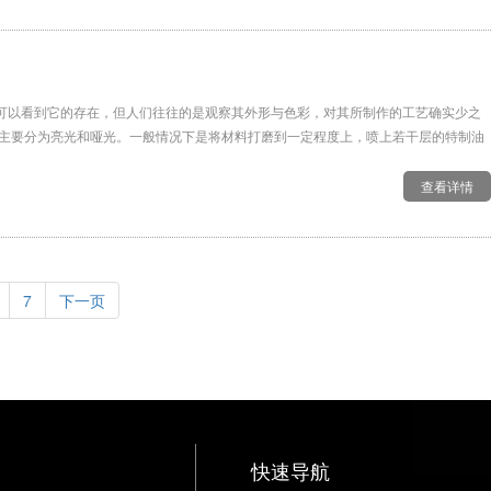
可以看到它的存在，但人们往往的是观察其外形与色彩，对其所制作的工艺确实少之
，主要分为亮光和哑光。一般情况下是将材料打磨到一定程度上，喷上若干层的特制油
查看详情
7
下一页
快速导航