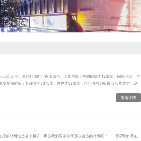
三点边定位。套色打印时。再印深色。印版与承印物的间隔为12毫米，间隔巨细，与
氨酯橡胶板，其硬度为7075度，厚度为89毫米，打印时的刮板视点70度为宜，刮
查看详情
能选择的材料也是越来越多，那么我们应该如何选取合适的材料呢？ 标牌制作现在